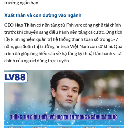
trưởng ngắn hạn.
Xuất thân và con đường vào ngành
CEO Hạo Thiên
có nền tảng từ lĩnh vực công nghệ tài chính
trước khi chuyển sang điều hành nền tảng cá cược. Ông tích
lũy kinh nghiệm quản trị hệ thống thanh toán số trong 5-7
năm, giai đoạn thị trường fintech Việt Nam còn sơ khai. Quá
trình đó giúp ông hiểu sâu về hạ tầng kỹ thuật lẫn hành vi tài
chính của người dùng trực tuyến.