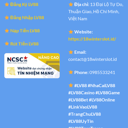
Đăng Ký LV88
Địa chỉ:
13 Đại Lộ Tự Do,
Thuận Giao, Hồ Chí Minh,
Đăng Nhập LV88
Việt Nam
Nạp Tiền LV88
Website:
https://18winterslot.id/
Rút TIền LV88
Email:
contact@18winterslot.id
Phone:
0985533241
#LV88 #NhaCaiLV88
#LV88Casino #LV88Game
#LV88Bet #LV88Online
#LinkVaoLV88
#TrangChuLV88
#LV88UyTin