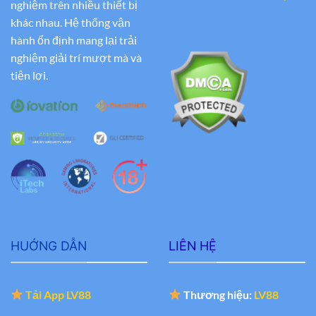
nghiệm trên nhiều thiết bị
khác nhau. Hệ thống vận
hành ổn định mang lại trải
nghiệm giải trí mượt mà và
tiện lợi.
HUỚNG DẪN
LIÊN HỆ
Tải App LV88
Thương hiệu:
LV88