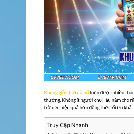
Khung giờ chơi nổ hũ
luôn được nhiều thành
thưởng. Không ít người chơi lâu năm cho rằ
trở nên hiệu quả hơn đồng thời tối ưu khả 
Truy Cập Nhanh