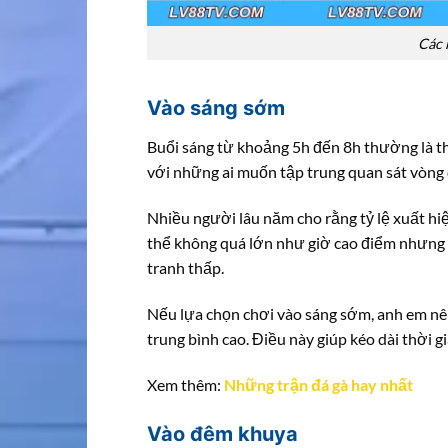
Các 
Vào sáng sớm
Buổi sáng từ khoảng 5h đến 8h thường là th
với những ai muốn tập trung quan sát vòng 
Nhiều người lâu năm cho rằng tỷ lệ xuất hiệ
thể không quá lớn như giờ cao điểm nhưng n
tranh thấp.
Nếu lựa chọn chơi vào sáng sớm, anh em nên
trung bình cao. Điều này giúp kéo dài thời gi
Xem thêm:
Những trận đá gà hay nhất
Vào đêm khuya