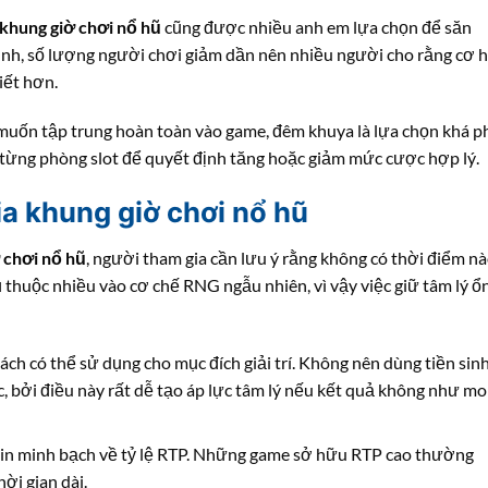
khung giờ chơi nổ hũ
cũng được nhiều anh em lựa chọn để săn
ịnh, số lượng người chơi giảm dần nên nhiều người cho rằng cơ h
iết hơn.
à muốn tập trung hoàn toàn vào game, đêm khuya là lựa chọn khá p
a từng phòng slot để quyết định tăng hoặc giảm mức cược hợp lý.
ia khung giờ chơi nổ hũ
 chơi nổ hũ
, người tham gia cần lưu ý rằng không có thời điểm n
 thuộc nhiều vào cơ chế RNG ngẫu nhiên, vì vậy việc giữ tâm lý ổ
ách có thể sử dụng cho mục đích giải trí. Không nên dùng tiền sin
 bởi điều này rất dễ tạo áp lực tâm lý nếu kết quả không như m
tin minh bạch về tỷ lệ RTP. Những game sở hữu RTP cao thường
ời gian dài.