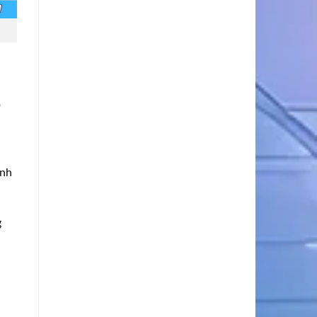
p
ạnh
g