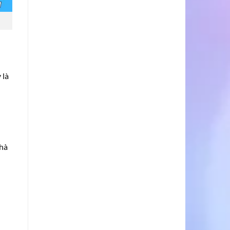
 là
nhà