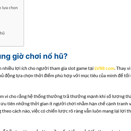
m lựa chọn
 hũ
ung giờ chơi nổ hũ?
nhiều lợi ích cho người tham gia slot game tại
LV88 com
. Thay vì
chủ động lựa chọn thời điểm phù hợp với mục tiêu của mình để tối
iểm vì cho rằng hệ thống thường trả thưởng mạnh khi số lượng t
ại ưu tiên những thời gian ít người chơi nhằm hạn chế cạnh tranh 
theo cách nào, việc có chiến lược rõ ràng vẫn luôn mang lại lợi t