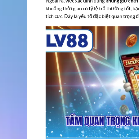
Ngoài ra, việc xác định đúng
khung giờ chơi
khoảng thời gian có tỷ lệ trả thưởng tốt, b
tích cực. Đây là yếu tố đặc biệt quan trọng đ