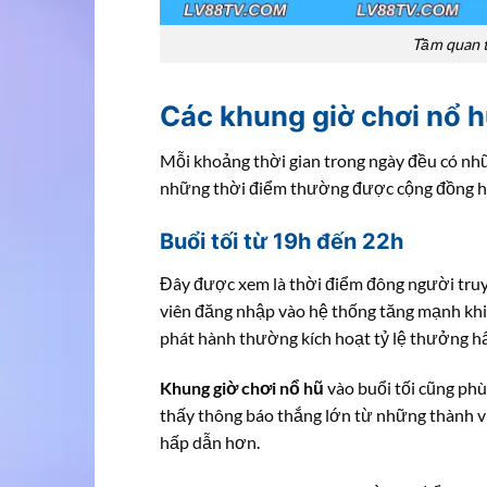
Tầm quan t
Các khung giờ chơi nổ 
Mỗi khoảng thời gian trong ngày đều có nh
những thời điểm thường được cộng đồng hội
Buổi tối từ 19h đến 22h
Đây được xem là thời điểm đông người truy 
viên đăng nhập vào hệ thống tăng mạnh khiế
phát hành thường kích hoạt tỷ lệ thưởng hấ
Khung giờ chơi nổ hũ
vào buổi tối cũng phù 
thấy thông báo thắng lớn từ những thành viê
hấp dẫn hơn.